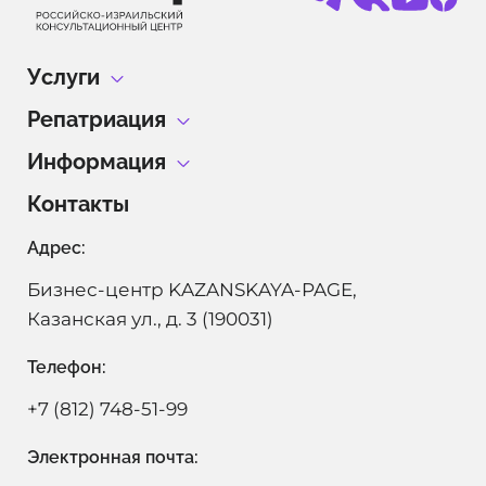
Услуги
Репатриация
Гражданство Израиля без проживания в Израиле
Информация
Репатриация с детьми
Израильское гражданство
Контакты
Блог
Отдел репатриации
Репатриация в Израиль
Адрес:
Теудат Зеут
Алия в Израиле
Гражданство Израиля по ДНК тесту
Бизнес-центр KAZANSKAYA-PAGE,
Даркон
Поиск еврейских корней
Казанская ул., д. 3 (190031)
Лессе-Пассе
Телефон:
Партнерская программа
+7 (812) 748-51-99
Электронная почта: