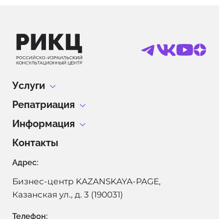
Услуги
Репатриация
Гражданство Израиля без проживания в Израиле
Информация
Репатриация с детьми
Израильское гражданство
Контакты
Блог
Отдел репатриации
Репатриация в Израиль
Адрес:
Теудат Зеут
Алия в Израиле
Гражданство Израиля по ДНК тесту
Бизнес-центр KAZANSKAYA-PAGE,
Даркон
Поиск еврейских корней
Казанская ул., д. 3 (190031)
Лессе-Пассе
Телефон: