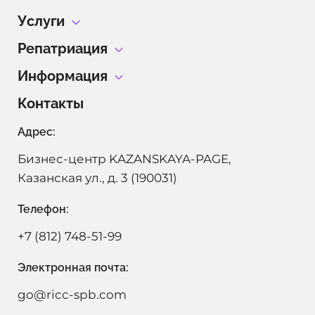
Услуги
Репатриация
Гражданство Израиля без проживания в Израиле
Информация
Репатриация с детьми
Израильское гражданство
Контакты
Блог
Отдел репатриации
Репатриация в Израиль
Адрес:
Теудат Зеут
Алия в Израиле
Гражданство Израиля по ДНК тесту
Бизнес-центр KAZANSKAYA-PAGE,
Даркон
Поиск еврейских корней
Казанская ул., д. 3 (190031)
Лессе-Пассе
Телефон:
Партнерская программа
+7 (812) 748-51-99
Электронная почта:
go@ricc-spb.com