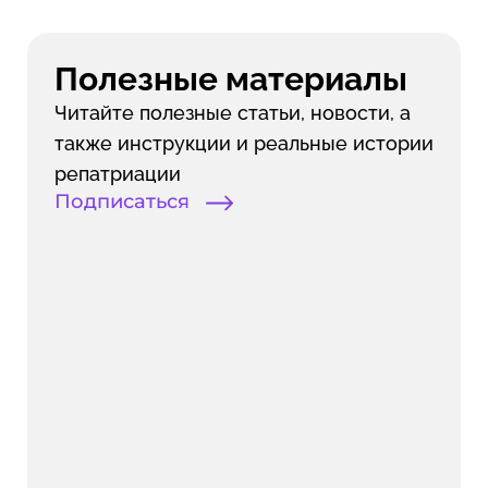
Израиля, если оно необходимо​.
страхования варьируется в
зависимости от возраста и уровня
Полезные материалы
покрытия. В среднем она составляет
около 686 шекелей в год​.
Читайте полезные статьи, новости, а
также инструкции и реальные истории
репатриации
Подписаться