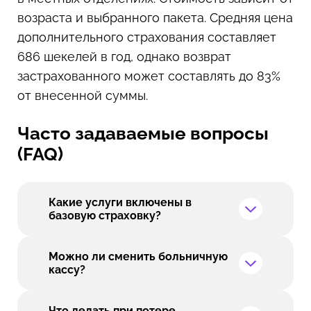
возраста и выбранного пакета. Средняя цена
дополнительного страхования составляет
686 шекелей в год, однако возврат
застрахованного может составлять до 83%
от внесенной суммы​.
Часто задаваемые вопросы
(FAQ)
Какие услуги включены в
базовую страховку?
Базовое страхование для
Можно ли сменить больничную
репатриантов в Израиле покрывает
кассу?
консультации врачей, лабораторные
анализы, экстренную медицинскую
Да, каждый репатриант имеет на это
Что делать при потере