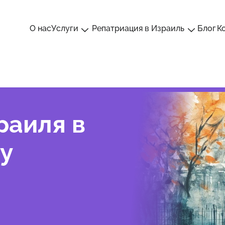
О нас
Услуги
Репатриация в Израиль
Блог
К
раиля в
у