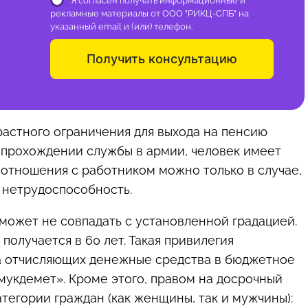
Я согласен получать информационные и
рекламные материалы от ООО "РИКЦ-СПБ" на
указанный email и (или) телефон.
Получить консультацию
растного ограничения для выхода на пенсию
и прохождении службы в армии, человек имеет
е отношения с работником можно только в случае,
 нетрудоспособность.
 может не совпадать с установленной градацией.
получается в 60 лет. Такая привилегия
 на отчисляющих денежные средства в бюджетное
укдемет». Кроме этого, правом на досрочный
атегории граждан (как женщины, так и мужчины):