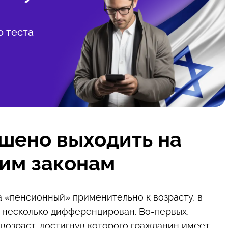
о теста
ешено выходить на
им законам
 «пенсионный» применительно к возрасту, в
 несколько дифференцирован. Во-первых,
возраст, достигнув которого гражданин имеет