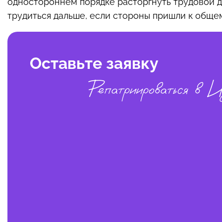
одностороннем порядке расторгнуть трудовой д
трудиться дальше, если стороны пришли к обще
Оставьте заявку
Репатриироваться в И