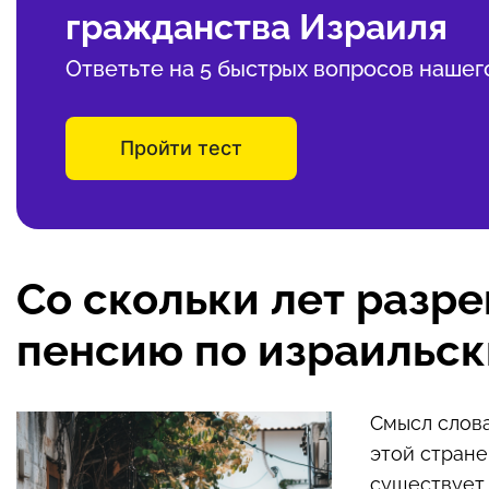
гражданства Израиля
Ответьте на 5 быстрых вопросов нашег
Пройти тест
Со скольки лет разр
пенсию по израильск
Смысл слова
этой стране
существует 