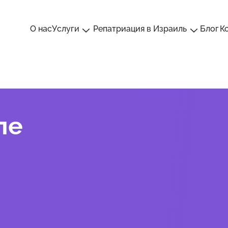
О нас
Услуги
Репатриация в Израиль
Блог
К
ле