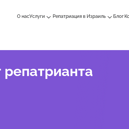
О нас
Услуги
Репатриация в Израиль
Блог
К
 репатрианта