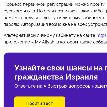
Процесс первичной регистрации можно пройти 
русского языка. Но если возникают какие-либо 
поможет получить доступ к личному кабинету, по
паролю. Авторизация возможна на всех устройст
Альтернативой личному кабинету на сайте
https
приложение – My Aliyah, в котором также собр
Узнайте свои шансы на
гражданства Израиля
Ответьте на 5 быстрых вопросов нашег
Пройти тест