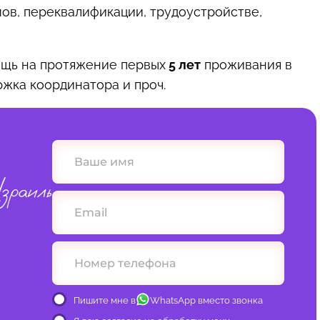
ов, переквалификации, трудоустройстве,
ощь на протяжение первых
5 лет
проживания в
ржка координатора и проч.
зраиль
Пишите мне в
WhatsApp вместо звонка