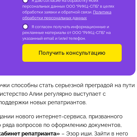
Я даю согласие на обработку моих
персональных данных ООО "РИКЦ-СПБ" в целях
обработки заявки и обратной связи.
Политика
обработки персональных данных
Я согласен получать информационные и
рекламные материалы от ООО "РИКЦ-СПБ" на
указанный email и (или) телефон.
Получить консультацию
чки способны стать серьезной преградой на пути
истерство Алии регулярно выступает с
поддержки новых репатриантов.
дании нового интернет-сервиса, призванного
 ряда вопросов по оформлению документов,
кабинет репатрианта
»
– Эзор иши. Зайти в него